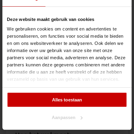
kan je jezelf makkelijker corrigeren.
Je hoeft niet alles snel te doen. Bij de meeste
oefeningen is stapvoets al genoeg.
Deze website maakt gebruik van cookies
6. De taal van de weg
We gebruiken cookies om content en advertenties te
personaliseren, om functies voor social media te bieden
Het is belangrijk dat je naast borden, verkeerslichten
en om ons websiteverkeer te analyseren. Ook delen we
ook de pijlen, strepen en andere markeringen op de
informatie over uw gebruik van onze site met onze
weg in de gaten houdt. Ze vertellen je veel over de
partners voor social media, adverteren en analyse. Deze
situatie op dat moment of die komen gaat.
partners kunnen deze gegevens combineren met andere
informatie die u aan ze heeft verstrekt of die ze hebben
verzameld op basis van uw gebruik van hun services.
Wat fout gaat:
Verkeerd voorsorteren bij meerdere
rijstroken
Alles toestaan
Per ongeluk wisselen van rijstrook in de
bocht
Verkeerd inschatten van bochten
Aanpassen