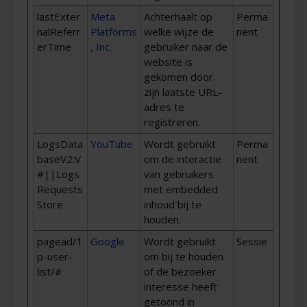
lastExter
Meta
Achterhaalt op
Perma
nalReferr
Platforms
welke wijze de
nent
erTime
, Inc.
gebruiker naar de
website is
gekomen door
zijn laatste URL-
adres te
registreren.
LogsData
YouTube
Wordt gebruikt
Perma
baseV2:V
om de interactie
nent
#||Logs
van gebruikers
Requests
met embedded
Store
inhoud bij te
houden.
pagead/1
Google
Wordt gebruikt
Sessie
p-user-
om bij te houden
list/#
of de bezoeker
interesse heeft
getoond in