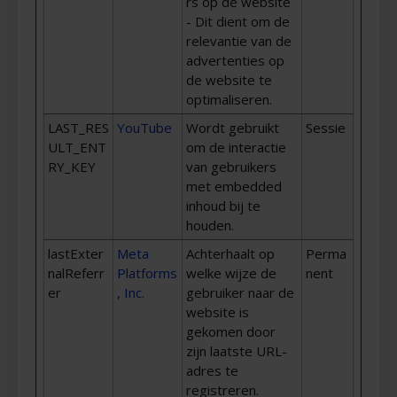
rs op de website
- Dit dient om de
relevantie van de
advertenties op
de website te
optimaliseren.
LAST_RES
YouTube
Wordt gebruikt
Sessie
ULT_ENT
om de interactie
RY_KEY
van gebruikers
met embedded
inhoud bij te
houden.
lastExter
Meta
Achterhaalt op
Perma
nalReferr
Platforms
welke wijze de
nent
er
, Inc.
gebruiker naar de
website is
gekomen door
zijn laatste URL-
adres te
registreren.