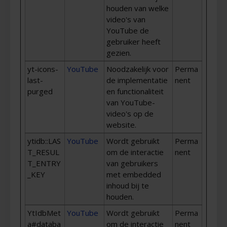
houden van welke
video's van
YouTube de
gebruiker heeft
gezien.
yt-icons-
YouTube
Noodzakelijk voor
Perma
last-
de implementatie
nent
purged
en functionaliteit
van YouTube-
video's op de
website.
ytidb::LAS
YouTube
Wordt gebruikt
Perma
T_RESUL
om de interactie
nent
T_ENTRY
van gebruikers
_KEY
met embedded
inhoud bij te
houden.
YtIdbMet
YouTube
Wordt gebruikt
Perma
a#databa
om de interactie
nent