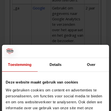
adverteerders.
_ga
Google
Gebruikt om
2 jaar
gegevens naar
Google Analytics
te verzenden
over het apparaat
en het gedrag van
de bezoeker.
Traceert de
bezoeker op
verschillende
apparaten en
Toestemming
Details
Over
marketingkanalen.
_ga_#
Google
Gebruikt om
2 jaar
gegevens naar
Deze website maakt gebruik van cookies
Google Analytics
We gebruiken cookies om content en advertenties te
te verzenden
personaliseren, om functies voor social media te bieden
over het apparaat
en om ons websiteverkeer te analyseren. Ook delen we
en het gedrag van
informatie over uw gebruik van onze site met onze
de bezoeker.