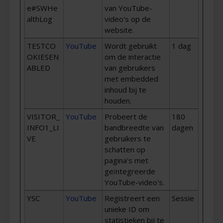
e#SWHe
van YouTube-
althLog
video's op de
website.
TESTCO
YouTube
Wordt gebruikt
1 dag
OKIESEN
om de interactie
ABLED
van gebruikers
met embedded
inhoud bij te
houden.
VISITOR_
YouTube
Probeert de
180
INFO1_LI
bandbreedte van
dagen
VE
gebruikers te
schatten op
pagina's met
geïntegreerde
YouTube-video's.
YSC
YouTube
Registreert een
Sessie
unieke ID om
statistieken bij te