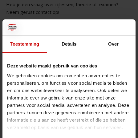
Heb je een vraag over rijlessen, theorie of
examen?
Neem gerust contact op!
Openingstijden
maandag t/m vrijdag van 10:00 – 17:00 uur
Toestemming
Details
Over
WhatsApp bereikbaar
maandag t/m vrijdag van 10:00 – 17:00 uur
Deze website maakt gebruik van cookies
Belgiëlaan 90
We gebruiken cookies om content en advertenties te
2034 AZ Haarlem
personaliseren, om functies voor social media te bieden
en om ons websiteverkeer te analyseren. Ook delen we
info@rijschoolnieuwhaarlem.nl
informatie over uw gebruik van onze site met onze
partners voor social media, adverteren en analyse. Deze
023 - 5359194
partners kunnen deze gegevens combineren met andere
informatie die u aan ze heeft verstrekt of die ze hebben
verzameld op basis van uw gebruik van hun services.
Motorrijschool