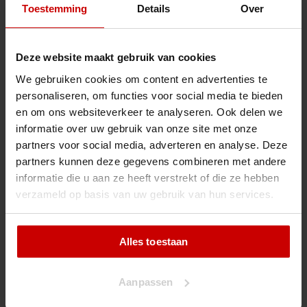
2034 AZ Haarlem
Toestemming
Details
Over
info@rijschoolnieuwhaarlem.nl
023 - 5359194
Deze website maakt gebruik van cookies
We gebruiken cookies om content en advertenties te
personaliseren, om functies voor social media te bieden
en om ons websiteverkeer te analyseren. Ook delen we
Motorrijschool
informatie over uw gebruik van onze site met onze
Motor
partners voor social media, adverteren en analyse. Deze
partners kunnen deze gegevens combineren met andere
Bromfiets
informatie die u aan ze heeft verstrekt of die ze hebben
Theorie
verzameld op basis van uw gebruik van hun services.
Wij lessen op:
Alles toestaan
Aanpassen