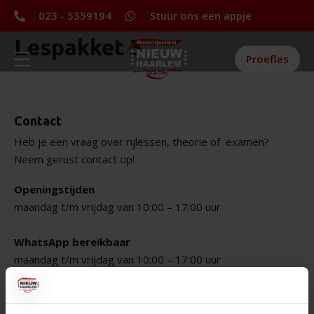
023 - 5359194
Stuur ons een appje
Lespakket 3
Proefles
Contact
Heb je een vraag over rijlessen, theorie of
examen?
Neem gerust contact op!
Openingstijden
maandag t/m vrijdag van 10:00 – 17:00 uur
WhatsApp bereikbaar
maandag t/m vrijdag van 10:00 – 17:00 uur
Belgiëlaan 90