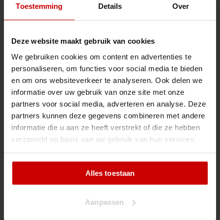
2034 AZ Haarlem
Toestemming
Details
Over
info@rijschoolnieuwhaarlem.nl
023 - 5359194
Deze website maakt gebruik van cookies
We gebruiken cookies om content en advertenties te
personaliseren, om functies voor social media te bieden
en om ons websiteverkeer te analyseren. Ook delen we
Motorrijschool
informatie over uw gebruik van onze site met onze
Motor
partners voor social media, adverteren en analyse. Deze
partners kunnen deze gegevens combineren met andere
Bromfiets
informatie die u aan ze heeft verstrekt of die ze hebben
Theorie
verzameld op basis van uw gebruik van hun services.
Wij lessen op:
Alles toestaan
Aanpassen