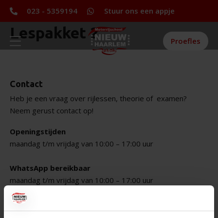
023 - 5359194
Stuur ons een appje
Lespakket 2
Proefles
Contact
Heb je een vraag over rijlessen, theorie of
examen?
Neem gerust contact op!
Openingstijden
maandag t/m vrijdag van 10:00 – 17:00 uur
WhatsApp bereikbaar
maandag t/m vrijdag van 10:00 – 17:00 uur
Belgiëlaan 90